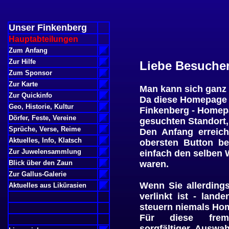
Unser Finkenberg
Hauptabteilungen
Zum Anfang
Zur Hilfe
Liebe Besucher
Zum Sponsor
Zur Karte
Man kann sich ganz 
Zur Quickinfo
Da diese Homepage a
Geo, Historie, Kultur
Finkenberg - Homepa
Dörfer, Feste, Vereine
gesuchten Standort, 
Sprüche, Verse, Reime
Den Anfang erreich
Aktuelles, Info, Klatsch
obersten Button be
Zur Juwelensammlung
einfach den selben
Blick über den Zaun
waren.
Zur Gallus-Galerie
Wenn Sie allerding
Aktuelles aus Likürasien
verlinkt ist - land
steuern niemals Hom
Für diese frem
sorgfältiger Auswah